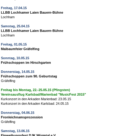
Freitag, 17.04.15
LLBB Lochhamer Laien Bauern-Bühne
Lochham
Samstag, 25.04.15
LLBB Lochhamer Laien Bauern-Bühne
Lochham
Freitag, 01.05.15
Maibaumfeier Gräfelfing
Sonntag, 10.05.15
Frühschoppen im Hirschgarten
Donnerstag, 14.05.15
Frühschoppen zum 90. Geburtstag
Gräfelfing
Freitag bis Montag, 22.-25.05.15 (Pfingsten)
Vereinsausflug Karlsbad/Marienbad "MusicFest 2015"
Kurkonzert in den Arkaden Marienbad: 23.05.15
Kurkonzert in den Arkaden Karlsbad: 24.05.15
Donnerstag, 04.06.15
Fronleichnamsprozession
Gräfelfing
Samstag, 13.06.15
Einweihungsfest DJK Würmtal e.V.