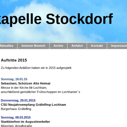
apelle Stockdorf
Aktuelles
Interner Bereich
Archiv
Anfahrt
Kontakt
Impressu
Auftritte 2015
Zu folgenden Anläßen haben wir in 2015 aufgespielt:
Sonntag, 18.01.15
Sebastiani, Schützen Alte Heimat
Messe in der Kirche Alt-Lochham,
anschließend gemütlicher Frühschoppen im Lochhamer´s
Donnerstag, 29.01.2015
CSU Neujahrsempfang Gräfelfing-Lochham
Bürgerhaus Gräfelfing
Sonntag, 08.03.2015
Starkbierfest im Augustinerkeller
München, Arnulfstraße